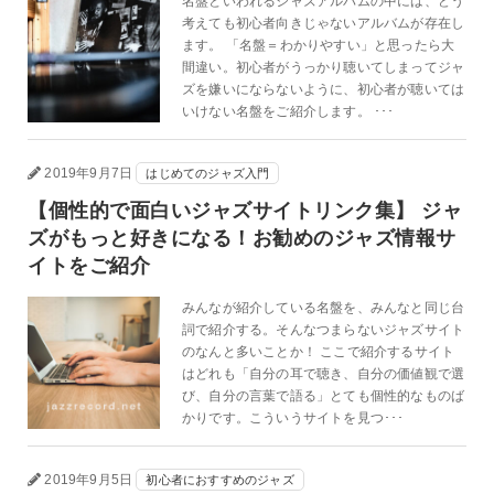
名盤といわれるジャズアルバムの中には、どう
考えても初心者向きじゃないアルバムが存在し
ます。 「名盤＝わかりやすい」と思ったら大
間違い。初心者がうっかり聴いてしまってジャ
ズを嫌いにならないように、初心者が聴いては
いけない名盤をご紹介します。 ･･･
2019年9月7日
はじめてのジャズ入門
【個性的で面白いジャズサイトリンク集】 ジャ
ズがもっと好きになる！お勧めのジャズ情報サ
イトをご紹介
みんなが紹介している名盤を、みんなと同じ台
詞で紹介する。そんなつまらないジャズサイト
のなんと多いことか！ ここで紹介するサイト
はどれも「自分の耳で聴き、自分の価値観で選
び、自分の言葉で語る」とても個性的なものば
かりです。こういうサイトを見つ･･･
2019年9月5日
初心者におすすめのジャズ