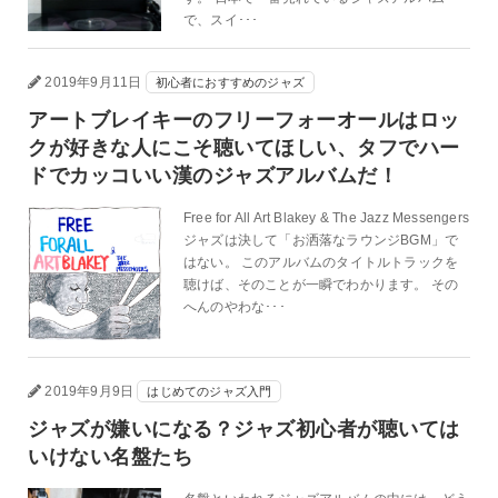
で、スイ･･･
2019年9月11日
初心者におすすめのジャズ
アートブレイキーのフリーフォーオールはロッ
クが好きな人にこそ聴いてほしい、タフでハー
ドでカッコいい漢のジャズアルバムだ！
Free for All Art Blakey & The Jazz Messengers
ジャズは決して「お洒落なラウンジBGM」で
はない。 このアルバムのタイトルトラックを
聴けば、そのことが一瞬でわかります。 その
へんのやわな･･･
2019年9月9日
はじめてのジャズ入門
ジャズが嫌いになる？ジャズ初心者が聴いては
いけない名盤たち