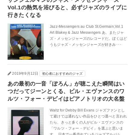
サンジェルマンのジャズ・メッセンジャーズ
Vol.1の熱気を浴びると、必ずジャズのライブに
行きたくなる
Jazz-Messengers au Club St.Germain,Vol.1
Art Blakey & Jazz Messengers あ、またジャ
ズ・メッセンジャーズのレコードだ。ぼくはど
うもジャズ・メッセンジャーズが好きみ･･･
2019年9月12日
初心者におすすめのジャズ
あの最初の一音「ぽろん」が聴こえた瞬間はい
つだってジーンとくる、ビル・エヴァンスのワ
ルツ・フォー・デビイはピアノトリオの大名盤
Waltz for Debby Bill Evans ジャズファンとし
て避けては通れない作品をひとつ選べと言われ
たら、きっと多くの人がビル・エヴァンスの
「ワルツ・フォー・デビイ」を選ぶと思いま
す。 日本で一番売れているジャズアルバム