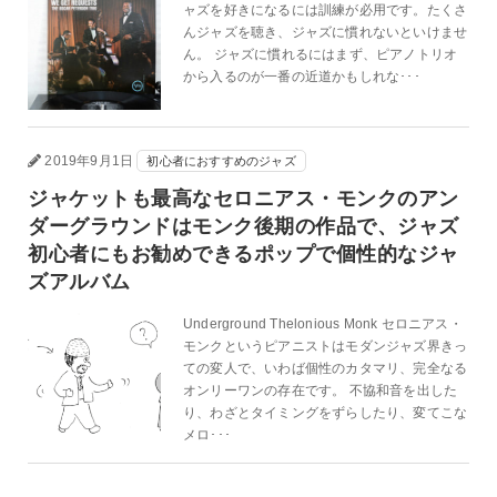
ャズを好きになるには訓練が必用です。たくさ
んジャズを聴き、ジャズに慣れないといけませ
ん。 ジャズに慣れるにはまず、ピアノトリオ
から入るのが一番の近道かもしれな･･･
2019年9月1日
初心者におすすめのジャズ
ジャケットも最高なセロニアス・モンクのアン
ダーグラウンドはモンク後期の作品で、ジャズ
初心者にもお勧めできるポップで個性的なジャ
ズアルバム
Underground Thelonious Monk セロニアス・
モンクというピアニストはモダンジャズ界きっ
ての変人で、いわば個性のカタマリ、完全なる
オンリーワンの存在です。 不協和音を出した
り、わざとタイミングをずらしたり、変てこな
メロ･･･