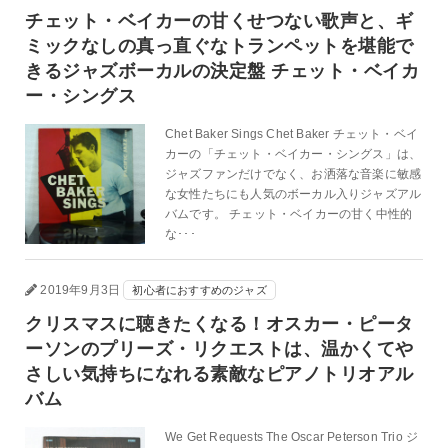
チェット・ベイカーの甘くせつない歌声と、ギ
ミックなしの真っ直ぐなトランペットを堪能で
きるジャズボーカルの決定盤 チェット・ベイカ
ー・シングス
Chet Baker Sings Chet Baker チェット・ベイ
カーの「チェット・ベイカー・シングス」は、
ジャズファンだけでなく、お洒落な音楽に敏感
な女性たちにも人気のボーカル入りジャズアル
バムです。 チェット・ベイカーの甘く中性的
な･･･
2019年9月3日
初心者におすすめのジャズ
クリスマスに聴きたくなる！オスカー・ピータ
ーソンのプリーズ・リクエストは、温かくてや
さしい気持ちになれる素敵なピアノトリオアル
バム
We Get Requests The Oscar Peterson Trio ジ