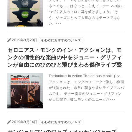
ンです。テーマが古くさい？もっさりしてい
る？でもここはぐっとこらえて、テーマの後に
つづく各人のソロに耳を傾けましょう。 そ
う、ジャズにとって大事なのはテーマではな
い。･･･
2019年9月20日
初心者におすすめのジャズ
セロニアス・モンクのイン・アクションは、モ
ンクの個性的な楽曲の中をジョニー・グリフィ
ンが自由にのびのびと飛びまわる傑作ライブ盤
Thelonious in Action Thelonious Monk イン・
アクションは、モンクのユニークで楽しい側面
が強調された、非常に聴きやすいライブアルバ
ムです。 テナー奏者のジョニー・グリフィン
が大活躍で、彼はモンクのユニークさ･･･
2019年9月14日
初心者におすすめのジャズ