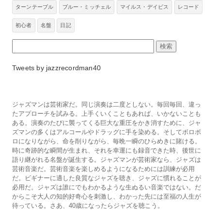
ターンテーブル
ブルー・ミッチェル
マイルス・デイビス
レコード
初心者
名盤
日記
Tweets by jazzrecordman40
ジャズマンは芸術家だ。同じ演奏は二度としない。毎回毎回、違っ
たアプローチを試みる。上手くいくこともあれば、いかないことも
ある。演奏のたびに襲ってくる巨大な重圧をかき消すために、ジャ
ズマンの多くはアルコールやドラッグに手を染める。そしてボロボ
ロになりながら、命を削りながら、毎晩一瞬のひらめきに賭ける。
時に奇跡的な瞬間が生まれ、それを幸運にも録音できた時、後世に
語り継がれる名盤が誕生する。ジャズマンが芸術家なら、ジャズは
芸術音楽だ。芸術音楽を楽しめるようになるためには訓練が必用
だ。ビギナーに適した良質なジャズを聴き、ジャズに慣れることが
必用だ。ジャズは誰にでもわかるような生ぬるい音楽ではない。だ
からこそ大人の知的好奇心を刺激し、わかった先には至福の人生が
待っている。さあ、40歳になったらジャズを聴こう。